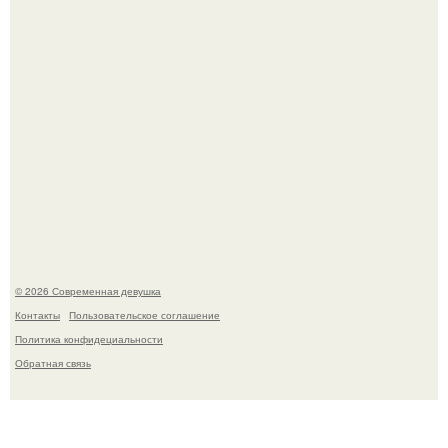
У юли Гаврилиной снова случился конфликт с комиком
Ильей Соболевым.
© 2026 Современная девушка
Контакты
Пользовательское соглашение
Политика конфидециальности
Обратная связь