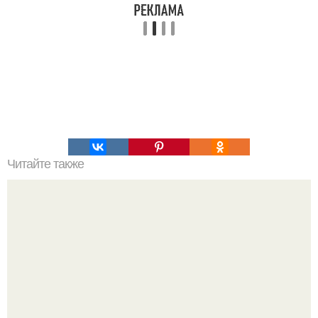
Читайте также
Пп печенье из овсяной муки. 5 рецептов полезного ПП-
печенья.