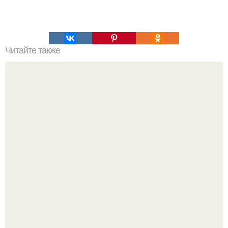
Читайте также
Супер - диета для похудения: минус 15 кг за месяц.