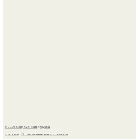
У юли Гаврилиной снова случился конфликт с комиком
Ильей Соболевым.
Рацион 1400 калорий.
© 2026 Современная девушка
Контакты
Пользовательское соглашение