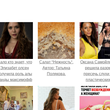
ало кто знает, что
Салат "Нежность".
Оксана Самойл
Элизабет олсен
Автор: Татьяна
решила разо
олучила роль алы
Полякова.
пресечь слухи
анды максимофф
пластически
не сразу.
операциях и
публично
прояснила
ситуацию.