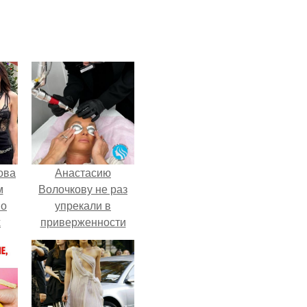
ова
Анастасию
м
Волочкову не раз
 о
упрекали в
х
приверженности
устаревшим бьюти -
процедурам.