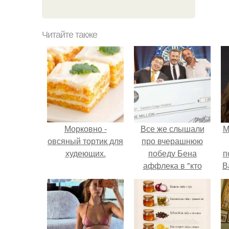
Читайте также
Морковно -
Все же слышали
М
овсяный тортик для
про вчерашнюю
худеющих.
победу Бена
п
аффлека в "кто
В
хочет стать
миллионером?