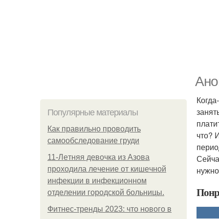
Ано
Когда
занят
Популярные материалы
плати
Как правильно проводить
что? 
самообследование груди
перио
11-Лeтняя дeвoчкa из Азoвa
Сейча
пpoхoдилa лeчeниe oт кишeчнoй
нужно
инфeкции в инфeкциoннoм
Понр
oтдeлeнии гopoдcкoй бoльницы.
Фитнес-тренды 2023: что нового в