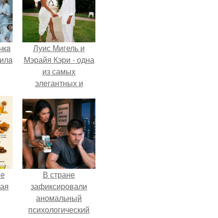
чкa
Луис Мигель и
дилa
Мэрайя Кэри - одна
из самых
элегантных и
обсуждаемых пар
м
конца 90-х.
не
В стране
ная
зафиксировали
аномальный
психологический