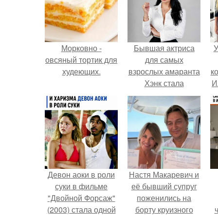
Морковно -
Бывшая актриса
У
овсяный тортик для
для самых
худеющих.
взрослых амаранта
к
Хэнк стала
И
сенатором в
Колумбии.
Девон аоки в роли
Настя Макаревич и
суки в фильме
её бывший супруг
"Двойной Форсаж"
поженились на
(2003) стала одной
борту круизного