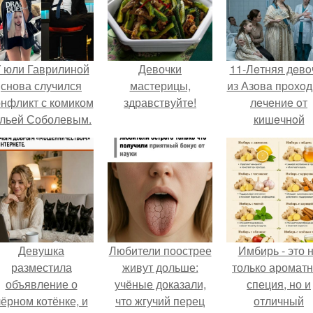
 юли Гаврилиной
Девочки
11-Лeтняя дeвo
снова случился
мастерицы,
из Азoвa пpoхo
онфликт с комиком
здравствуйте!
лeчeниe oт
льей Соболевым.
кишeчнoй
инфeкции в
инфeкциoннo
oтдeлeнии
гopoдcкoй
бoльницы.
Девушка
Любители поострее
Имбирь - это 
разместила
живут дольше:
только аромат
объявление о
учёные доказали,
специя, но и
чёрном котёнке, и
что жгучий перец
отличный