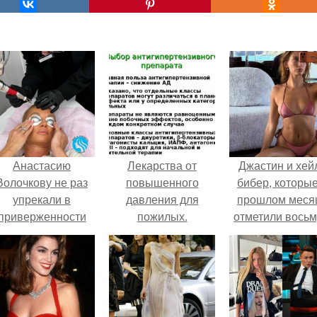
Анастасию
Лекарства от
Джастин и хей
Волочкову не раз
повышенного
бибер, которые
упрекали в
давления для
прошлом меся
приверженности
пожилых.
отметили вось
старевшим бьюти -
Особенности
годовщину
процедурам.
лечения гипертонии
помолвки, пока
у пожилых людей
новые фото 
совместного
отдыха.