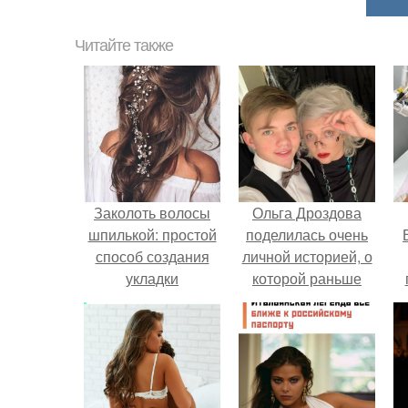
Читайте также
Заколоть волосы
Ольга Дроздова
шпилькой: простой
поделилась очень
способ создания
личной историей, о
укладки
которой раньше
почти не говорила.
у