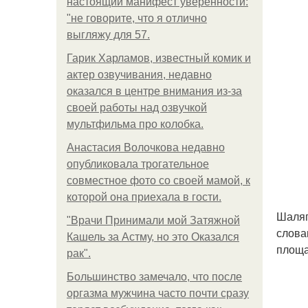
настоящий манифест уверенности:
"не говорите, что я отлично
выгляжу для 57.
Гарик Харламов, известный комик и
актер озвучивания, недавно
оказался в центре внимания из-за
своей работы над озвучкой
мультфильма про колобка.
Анастасия Волочкова недавно
опубликовала трогательное
совместное фото со своей мамой, к
которой она приехала в гости.
Шаляп
"Врачи Принимали мой Затяжной
слова
Кашель за Астму, но это Оказался
площа
рак".
Большинство замечало, что после
оргазма мужчина часто почти сразу