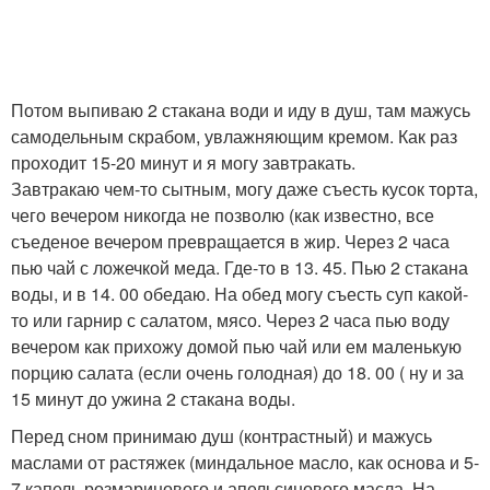
Потом выпиваю 2 стакана води и иду в душ, там мажусь
самодельным скрабом, увлажняющим кремом. Как раз
проходит 15-20 минут и я могу завтракать.
Завтракаю чем-то сытным, могу даже съесть кусок торта,
чего вечером никогда не позволю (как известно, все
съеденое вечером превращается в жир. Через 2 часа
пью чай с ложечкой меда. Где-то в 13. 45. Пью 2 стакана
воды, и в 14. 00 обедаю. На обед могу съесть суп какой-
то или гарнир с салатом, мясо. Через 2 часа пью воду
вечером как прихожу домой пью чай или ем маленькую
порцию салата (если очень голодная) до 18. 00 ( ну и за
15 минут до ужина 2 стакана воды.
Перед сном принимаю душ (контрастный) и мажусь
маслами от растяжек (миндальное масло, как основа и 5-
7 капель розмаринового и апельсинового масла. На