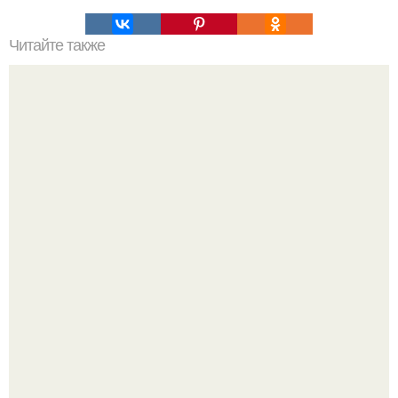
Читайте также
Мы готовим сыр "Филадельфия" в домашних условиях.
Рацион 1400 калорий.