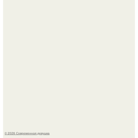
Анастасию Волочкову не раз упрекали в
приверженности устаревшим бьюти - процедурам.
Сергей Лазарев купил квартиру в Майами за 1 миллион
долларов.
© 2026 Современная девушка