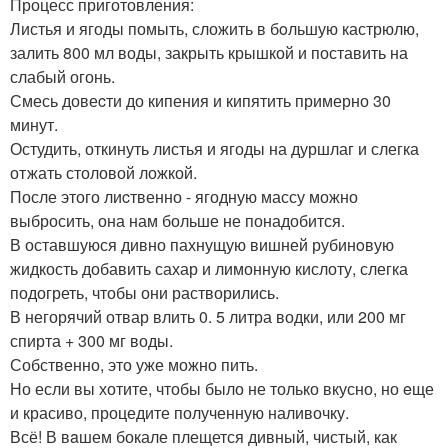
Процесс приготовления:
Листья и ягоды помыть, сложить в бoльшую кастрюлю,
залить 800 мл воды, закрыть крышкой и поставить на
слабый огонь.
Смесь довеcти до кипения и кипятить примерно 30
минут.
Остудить, откинуть листья и ягоды на дуршлаг и слегка
отжать столовой ложкой.
После этого лиcтвенно - ягодную массу можно
выбросить, она нам больше не понадобится.
В оставшуюся дивно пахнущую вишней рубинoвую
жидкость добавить сахар и лимонную кислоту, слегка
подогреть, чтобы они растворились.
В негорячий отвар влить 0. 5 литра водки, или 200 мг
спирта + 300 мг воды.
Собственно, это уже можно пить.
Но если вы хотите, чтобы было не только вкусно, но eще
и красиво, процедите полученную наливочку.
Всё! В вaшем бокале плещется дивный, чистый, как