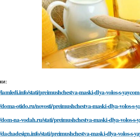
ки:
//iamledi.info/stati/preimushchestva-maski-dlya-volos-s-yayc
://doma-otido.ru/novosti/preimushchestva-maski-dlya-volos-s
://dom-na-vodah.ru/stati/preimushchestva-maski-dlya-volos-
//dachadesign.info/stati/preimushchestva-maski-dlya-volos-s