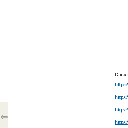
Ссыл
https:
https
https
⇦
https: