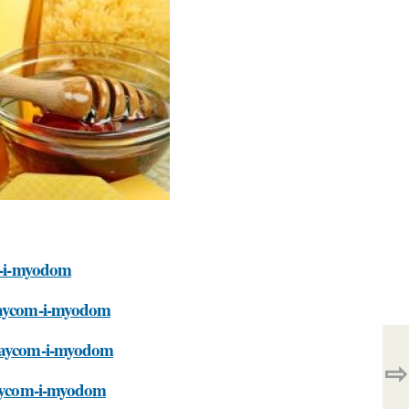
om-i-myodom
-yaycom-i-myodom
s-yaycom-i-myodom
⇨
-yaycom-i-myodom