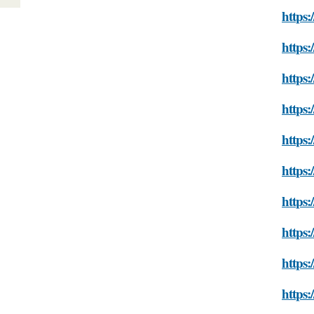
https
https
https:
https:
https
https
https
https:
https:
https: