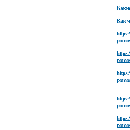
Какие
Как ч
https:
pomos
https:
pomos
https
pomos
https:
pomos
https:
pomos