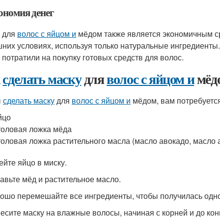
ономия денег
 для
волос с яйцом и
мёдом также является экономичным ср
них условиях, используя только натуральные ингредиенты.
 потратили на покупку готовых средств для волос.
к
сделать маску
для
волос с яйцом и
мёд
ы
сделать маску
для
волос с яйцом и
мёдом, вам потребуется
йцо
толовая ложка мёда
толовая ложка растительного масла (масло авокадо, масло 
ейте яйцо в миску.
бавьте мёд и растительное масло.
рошо перемешайте все ингредиенты, чтобы получилась одн
несите маску на влажные волосы, начиная с корней и до кон