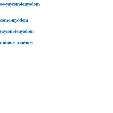
los-s-yaycom-i-myodom
yaycom-i-myodom
-s-yaycom-i-myodom
с яйцом и мёдом