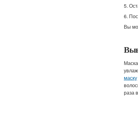
5. Ос
6. По
Вы мо
Выв
Маска
увлаж
маску
волос
раза 