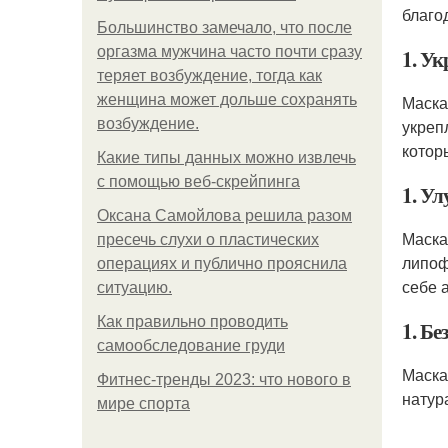
благо
Большинство замечало, что после
оргазма мужчина часто почти сразу
1. У
теряет возбуждение, тогда как
женщина может дольше сохранять
Маска
возбуждение.
укреп
котор
Какие типы данных можно извлечь
с помощью веб-скрейпинга
1. У
Оксана Самойлова решила разом
Маска
пресечь слухи о пластических
липоф
операциях и публично прояснила
себе 
ситуацию.
Как правильно проводить
1. Бе
самообследование груди
Маска
Фитнес-тренды 2023: что нового в
натур
мире спорта