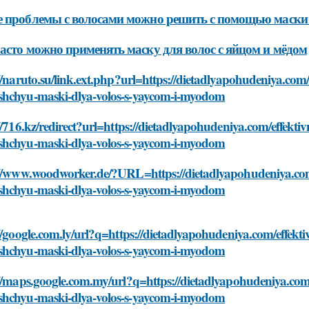
 проблемы с волосами можно решить с помощью маски 
асто можно применять маску для волос с яйцом и мёдом
//naruto.su/link.ext.php?url=https://dietadlyapohudeniya.com/
hchyu-maski-dlya-volos-s-yaycom-i-myodom
//716.kz/redirect?url=https://dietadlyapohudeniya.com/effekti
hchyu-maski-dlya-volos-s-yaycom-i-myodom
://www.woodworker.de/?URL=https://dietadlyapohudeniya.com/e
hchyu-maski-dlya-volos-s-yaycom-i-myodom
//google.com.ly/url?q=https://dietadlyapohudeniya.com/effekti
hchyu-maski-dlya-volos-s-yaycom-i-myodom
//maps.google.com.my/url?q=https://dietadlyapohudeniya.com/
hchyu-maski-dlya-volos-s-yaycom-i-myodom