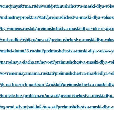
://semejnayaferma.ru/novosti/preimushchestva-maski-dlya-vol
://mdmstroyproekt.ru/stati/preimushchestva-maski-dlya-volos
//by-womens.ru/stati/preimushchestva-maski-dlya-volos-s-ya
//vashsadluchshij.ru/novosti/preimushchestva-maski-dlya-vol
://mebel-doma23.ru/stati/preimushchestva-maski-dlya-volos-
://narodnaya-dacha.ru/novosti/preimushchestva-maski-dlya-v
://sovremennayamama.ru/stati/preimushchestva-maski-dlya-v
//jk-na-krasnyh-partizan-2.ru/stati/preimushchestva-maski-d
//hudeite-bez-problem.ru/novosti/preimushchestva-maski-dly
//ogorod.zelynyjsad.info/novosti/preimushchestva-maski-dlya