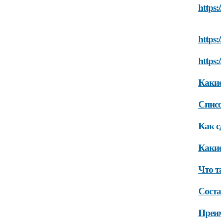
https:
https:
https:
Какие
Списо
Как с
Какие
Что т
Соста
Преим