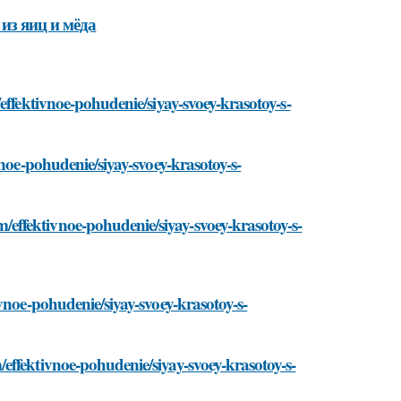
из яиц и мёда
effektivnoe-pohudenie/siyay-svoey-krasotoy-s-
vnoe-pohudenie/siyay-svoey-krasotoy-s-
ffektivnoe-pohudenie/siyay-svoey-krasotoy-s-
vnoe-pohudenie/siyay-svoey-krasotoy-s-
effektivnoe-pohudenie/siyay-svoey-krasotoy-s-