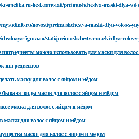
//kosmetika.ru-best.com/stati/preimushchestva-maski-dlya-vo
//mysadinfo.ru/novosti/preimushchestva-maski-dlya-volos-s-
//idealnaya-figura.ru/stati/preimushchestva-maski-dlya-volos
 ингредиенты можно использовать для маски для волос 
к ингредиентов
делать маску для волос с яйцом и мёдом
 бывают виды масок для волос с яйцом и мёдом
акое маска для волос с яйцом и мёдом
в маски для волос с яйцом и мёдом
ущества маски для волос с яйцом и мёдом