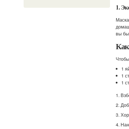
1. Эк
Маска
домаш
вы бы
Ка
Чтоб
1 я
1 с
1 с
1. Взб
2. До
3. Хо
4. На