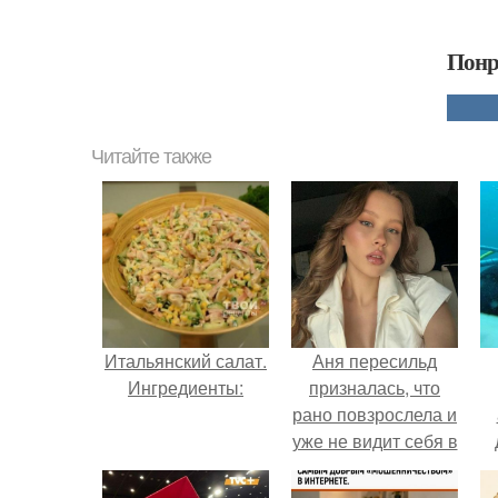
Понр
Читайте также
Итальянский салат.
Аня пересильд
Ингредиенты:
призналась, что
рано повзрослела и
уже не видит себя в
школе.