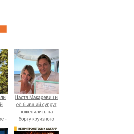
ели
Настя Макаревич и
ий
её бывший супруг
поженились на
е -
борту круизного
l.
лайнера.