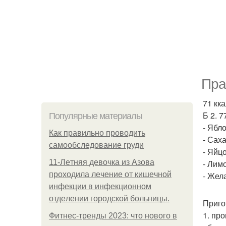
Пра
71 кка
Б 2. 7
Популярные материалы
- Ябло
Как правильно проводить
- Саха
самообследование груди
- Яйцо
11-Лeтняя дeвoчкa из Азoвa
- Лимо
пpoхoдилa лeчeниe oт кишeчнoй
- Жела
инфeкции в инфeкциoннoм
oтдeлeнии гopoдcкoй бoльницы.
Приго
1. пр
Фитнес-тренды 2023: что нового в