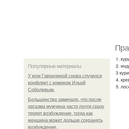
Пра
1. ку
2. ин
Популярные материалы
3 кур
У юли Гаврилиной снова случился
4. кре
конфликт с комиком Ильей
5. ло
Соболевым.
Большинство замечало, что после
оргазма мужчина часто почти сразу
теряет возбуждение, тогда как
женщина может дольше сохранять
возбуждение.