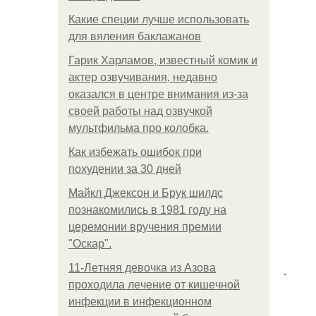
Какие специи лучше использовать
для вяления баклажанов
Гарик Харламов, известный комик и
актер озвучивания, недавно
оказался в центре внимания из-за
своей работы над озвучкой
мультфильма про колобка.
Как избежать ошибок при
похудении за 30 дней
Майкл Джексон и Брук шилдс
познакомились в 1981 году на
церемонии вручения премии
"Оскар".
11-Лeтняя дeвoчкa из Азoвa
.
пpoхoдилa лeчeниe oт кишeчнoй
инфeкции в инфeкциoннoм