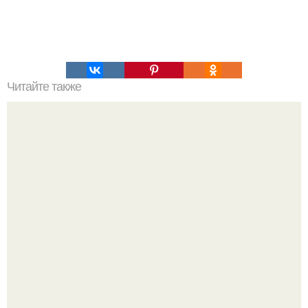
Читайте также
Обвисший животик убирается на %.