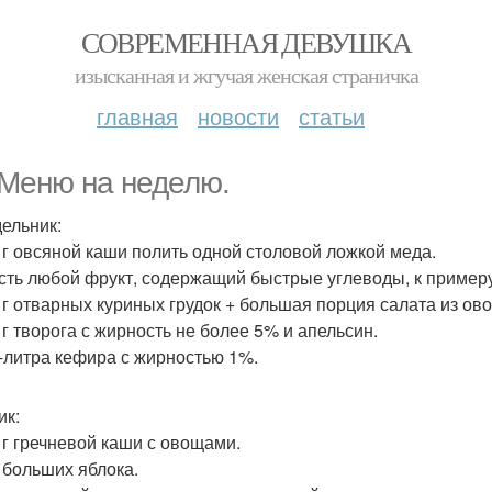
СОВРЕМЕННАЯ ДЕВУШКА
изысканная и жгучая женская страничка
главная
новости
статьи
Меню на неделю.
ельник:
0 г овсяной каши полить одной столовой ложкой меда.
есть любой фрукт, содержащий быстрые углеводы, к примеру
0 г отварных куриных грудок + большая порция салата из ов
 г творога с жирность не более 5% и апельсин.
л-литра кефира с жирностью 1%.
ик:
0 г гречневой каши с овощами.
а больших яблока.