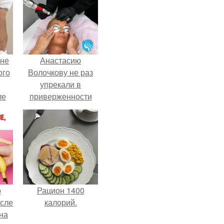
 не
Анастасию
ого
Волочкову не раз
упрекали в
ле
приверженности
ых
устаревшим бьюти -
процедурам.
о
Рацион 1400
осле
калорий.
на