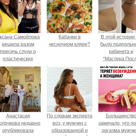
ксана Самойлова
Кабачки в
В этой истории
решила разом
чесночном кляре?
было подпольн
пресечь слухи о
кабинета и
пластических
"Мастера Пос
операциях и
Двухнедельн
публично
Курсов".
прояснила
ситуацию.
Анастасия
По словам эксперта
Большинств
олочкова недавно
воз, у мужчин с
замечало, что п
опубликовала
образованной и
оргазма мужчи