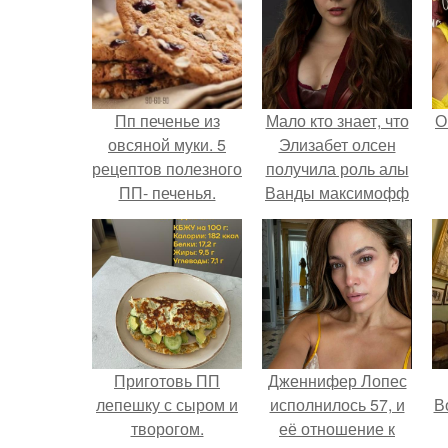
Пп печенье из
Мало кто знает, что
О
овсяной муки. 5
Элизабет олсен
рецептов полезного
получила роль алы
ПП- печенья.
Ванды максимофф
не сразу.
Приготовь ПП
Дженнифер Лопес
лепешку с сыром и
исполнилось 57, и
В
творогом.
её отношение к