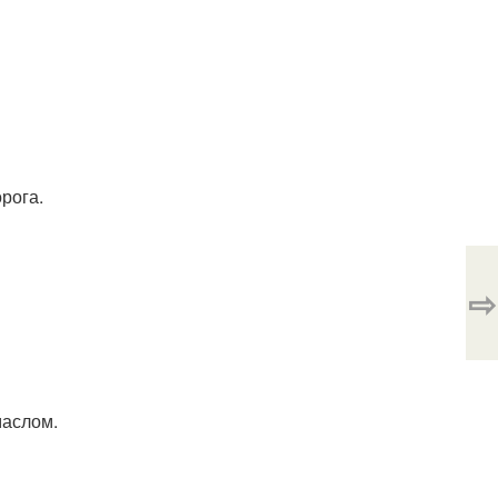
рога.
⇨
маслом.