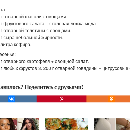
та:
0 г отварной фасоли с овощами.
0 г фруктового салата + столовая ложка меда.
0 г отварной телятины с овощами.
0 г сыра небольшой жирности.
5 литра кефира.
есенье:
0 г отварного картофеля + овощной салат.
0 г любых фруктов 3. 200 г отварной говядины + цитрусовые ф
авилось? Поделитесь с друзьями!