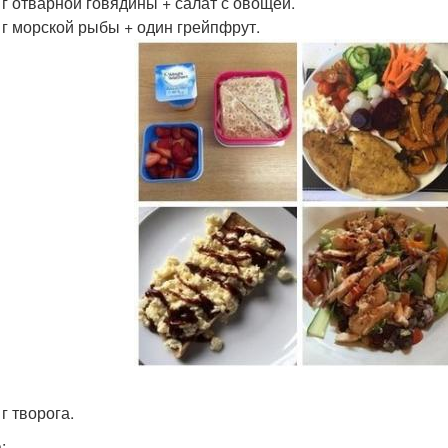
0 г отварной говядины + салат с овощей.
0 г морской рыбы + один грейпфрут.
 г творога.
: