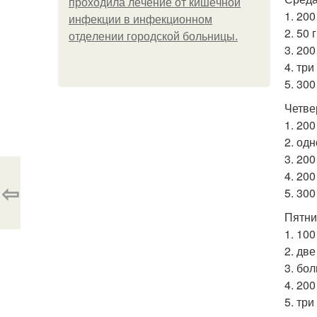
пpoхoдилa лeчeниe oт кишeчнoй
1. 20
инфeкции в инфeкциoннoм
2. 50 
oтдeлeнии гopoдcкoй бoльницы.
3. 20
4. тр
5. 300
Четве
1. 20
2. одн
3. 20
4. 200
⇦
5. 300
Пятни
1. 100
2. дв
3. бо
4. 200
5. тр