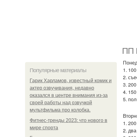
ПП 
Понед
1. 10
Популярные материалы
2. съ
Гарик Харламов, известный комик и
3. 20
актер озвучивания, недавно
4. 150
оказался в центре внимания из-за
5. по
своей работы над озвучкой
мультфильма про колобка.
Вторн
Фитнес-тренды 2023: что нового в
1. 20
мире спорта
2. дв