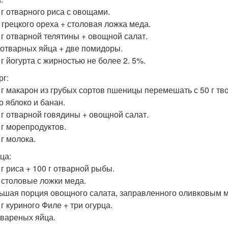
0 г отварного риса с овощами.
г грецкого ореха + столовая ложка меда.
0 г отварной телятины + овощной салат.
и отварных яйца + две помидоры.
 г йогурта с жирностью не более 2. 5%.
рг:
0 г макарон из грубых сортов пшеницы перемешать с 50 г тво
о яблоко и банан.
0 г отварной говядины + овощной салат.
 г морепродуктов.
 г молока.
ца:
 г риса + 100 г отварной рыбы.
е столовые ложки меда.
льшая порция овощного салата, заправленного оливковым 
 г куриного Филе + три огурца.
и вареных яйца.