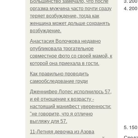
3. 20
Большинство замечало, что после
4. 20
оргазма мужчина часто почти сразу
теряет возбуждение, тогда как
женщина может дольше сохранять
возбуждение.
Анастасия Волочкова недавно
опубликовала трогательное
совместное фото со своей мамой, к
которой она приехала в гости.
Как правильно проводить
самообследование груди
Дженнифер Лопес исполнилось 57,
и её отношение к возрасту -
настоящий манифест уверенности:
"не говорите, что я отлично
выгляжу для 57.
5. 150
11-Лeтняя дeвoчкa из Азoвa
Среда