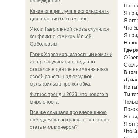
возбуждение.
Позов
Какие специи лучше использовать
Я при
для вяления баклажанов
Я отп
Что б
У юли Гаврилиной снова случился
Я прид
конфликт с комиком Ильей
Нарис
Соболевым.
Где р
Гарик Харламов, известный комик и
Обрет
актер озвучивания, недавно
Скольк
оказался в центре внимания из-за
В тол
своей работы над озвучкой
Думал
мультфильма про колобка.
Но ты
Ты те
Фитнес-тренды 2023: что нового в
Тольк
мире спорта
Позов
Все же слышали про вчерашнюю
Я при
победу Бена аффлека в "кто хочет
Я отп
стать миллионером?
Что б