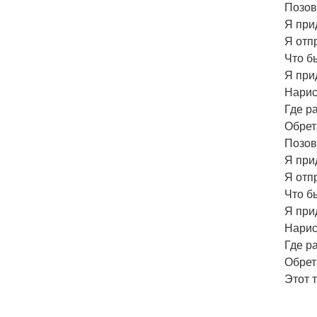
Позов
Я при
Я отп
Что б
Я прид
Нарис
Где р
Обрет
Позов
Я при
Я отп
Что б
Я прид
Нарис
Где р
Обрет
Этот 