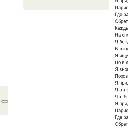
Я прид
Нарис
Где р
Обрет
Кажды
На сп
Я бег
В тоск
Я ищу
Но в 
Я внов
Позов
Я при
Я отп
Что б
⇦
Я прид
Нарис
Где р
Обрет