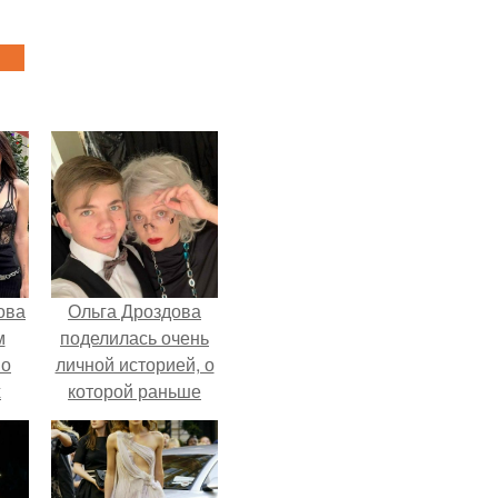
ова
Ольга Дроздова
м
поделилась очень
 о
личной историей, о
х
которой раньше
почти не говорила.