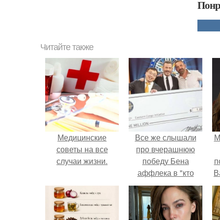
Понр
Читайте также
Медицинские
Все же слышали
М
советы на все
про вчерашнюю
случаи жизни.
победу Бена
п
аффлека в "кто
В
хочет стать
миллионером?