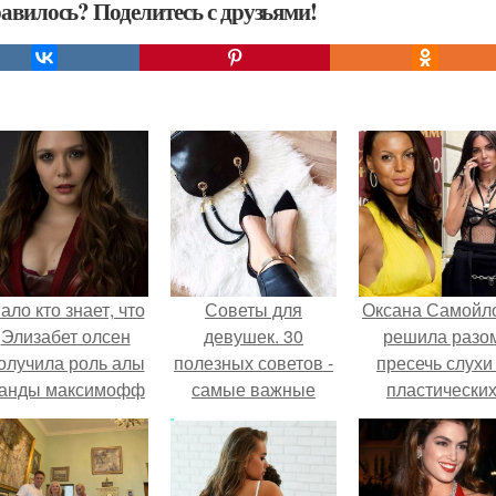
авилось? Поделитесь с друзьями!
ало кто знает, что
Советы для
Оксана Самойл
Элизабет олсен
девушек. 30
решила разо
олучила роль алы
полезных советов -
пресечь слухи
анды максимофф
самые важные
пластически
не сразу.
секреты красоты
операциях и
для девушек
публично
прояснила
ситуацию.