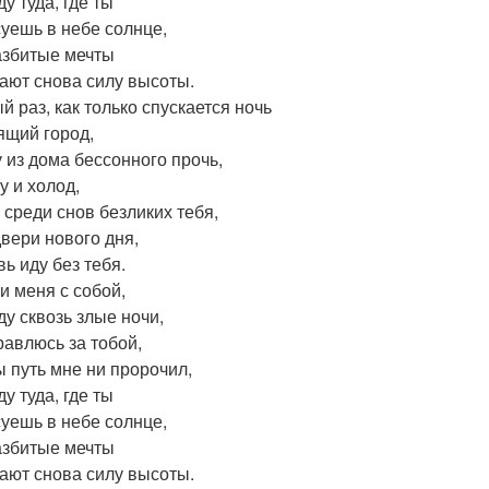
у туда, где ты
уешь в небе солнце,
азбитые мечты
ают снова силу высоты.
й раз, как только спускается ночь
ящий город,
у из дома бессонного прочь,
у и холод,
 среди снов безликих тебя,
двери нового дня,
ь иду без тебя.
и меня с собой,
ду сквозь злые ночи,
равлюсь за тобой,
ы путь мне ни пророчил,
у туда, где ты
уешь в небе солнце,
азбитые мечты
ают снова силу высоты.