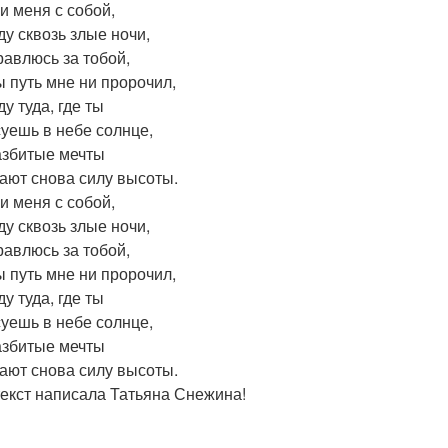
и меня с собой,
ду сквозь злые ночи,
равлюсь за тобой,
ы путь мне ни пророчил,
у туда, где ты
уешь в небе солнце,
азбитые мечты
ают снова силу высоты.
и меня с собой,
ду сквозь злые ночи,
равлюсь за тобой,
ы путь мне ни пророчил,
у туда, где ты
уешь в небе солнце,
азбитые мечты
ают снова силу высоты.
текст написала Татьяна Снежина!