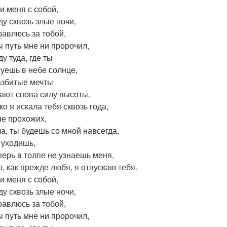
и меня с собой,
ду сквозь злые ночи,
равлюсь за тобой,
ы путь мне ни пророчил,
у туда, где ты
уешь в небе солнце,
азбитые мечты
ают снова силу высоты.
о я искала тебя сквозь года,
пе прохожих,
а, ты будешь со мной навсегда,
 уходишь,
перь в толпе не узнаешь меня,
о, как прежде любя, я отпускаю тебя.
и меня с собой,
ду сквозь злые ночи,
равлюсь за тобой,
ы путь мне ни пророчил,