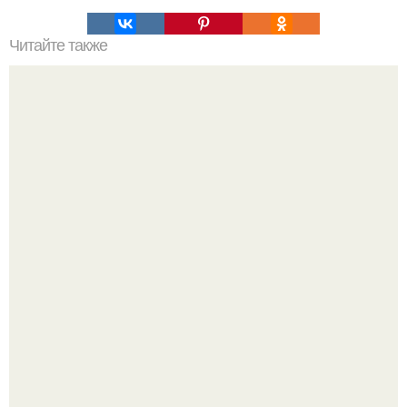
Читайте также
Александрийское тесто (для куличей).
Блогерша после паузы снова вышла на связь и