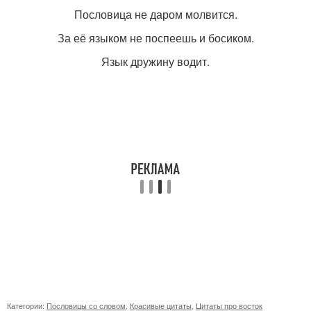
Пословица не даром молвится.
За её языком не поспеешь и босиком.
Язык дружину водит.
Категории:
Пословицы со словом
,
Красивые цитаты
,
Цитаты про восток