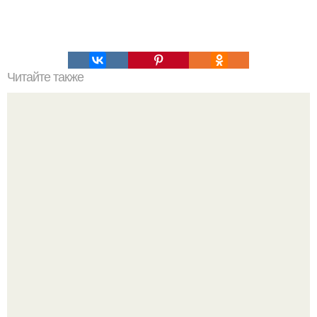
Читайте также
Как можно украсить дом для празднования Нового года
свиньи