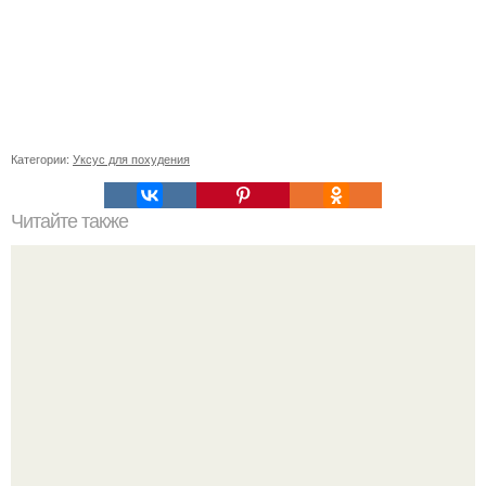
Категории:
Уксус для похудения
Читайте также
От Клеопатры и Екатерины Великой до наших дней:
История женщин-лидеров