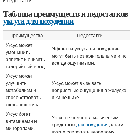
и недостатки.
Таблица преимуществ и недостатков
уксуса для похудения
Преимущества
Недостатки
Уксус может
Эффекты уксуса на похудение
уменьшить
могут быть незначительными и не
аппетит и снизить
всегда ощутимыми.
калорийный ввод.
Уксус может
улучшить
Уксус может вызывать
метаболизм и
неприятные ощущения в желудке
способствовать
и кишечнике.
сжиганию жира.
Уксус богат
Уксус не является магическим
витаминами и
средством
для похудения
, и вам
минералами,
нужно следовать здоровому