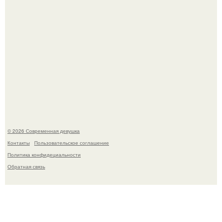
Лишь в том случае, если есть в истории моды идеал, то
это Синди Кроуфорд.
© 2026 Современная девушка
Контакты
Пользовательское соглашение
Политика конфидециальности
Обратная связь