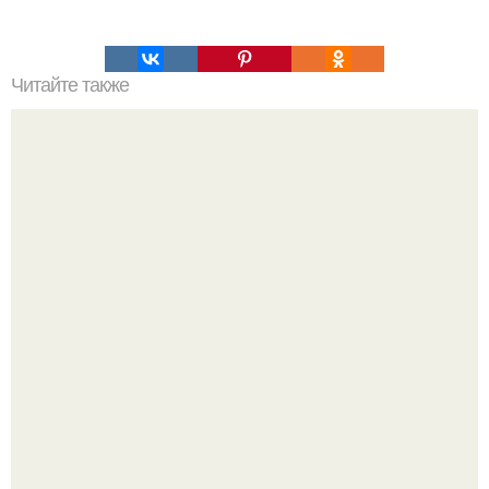
Читайте также
Похудевшая Бьянка фигурой в бикини хвастается.