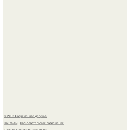
Платье, которое до сих пор вызывает споры спустя годы.
У юли Гаврилиной снова случился конфликт с комиком
Ильей Соболевым.
© 2026 Современная девушка
Контакты
Пользовательское соглашение
Политика конфидециальности