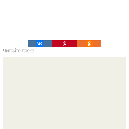
Читайте также
Выбирай упражнения, чтобы прокачать именно твой тип
попы.