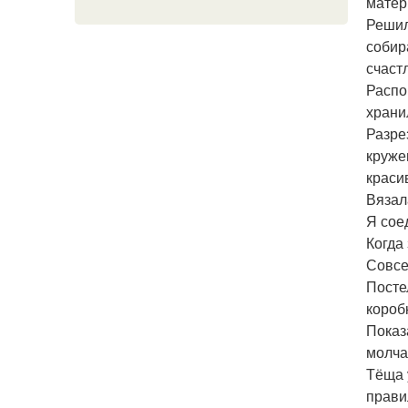
матер
Решил
собир
счаст
Распо
храни
Разре
круже
краси
Вязал
Я сое
Когда
Совсе
Посте
коробк
Показ
молча
Тёща 
прави