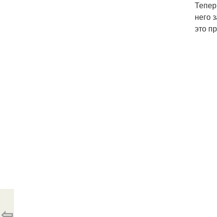
Тепер
него 
это п
⇦