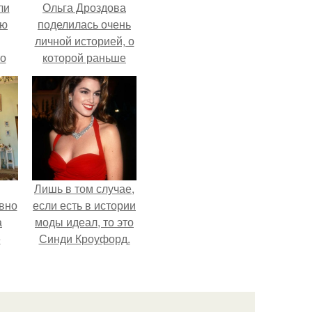
ли
Ольга Дроздова
юю
поделилась очень
личной историей, о
то
которой раньше
почти не говорила.
?
Лишь в том случае,
вно
если есть в истории
а
моды идеал, то это
е
Синди Кроуфорд.
то
, к
ти.