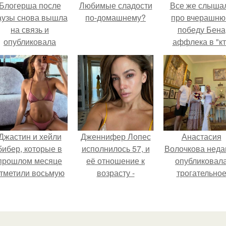
Блогерша после
Любимые сладости
Все же слыша
аузы снова вышла
по-домашнему?
про вчерашн
на связь и
победу Бена
опубликовала
аффлека в "к
свежую серию
хочет стать
адров из спальни.
миллионером
Джастин и хейли
Дженнифер Лопес
Анастасия
бибер, которые в
исполнилось 57, и
Волочкова неда
прошлом месяце
её отношение к
опубликовал
тметили восьмую
возрасту -
трогательно
годовщину
настоящий
совместное фо
омолвки, показали
манифест
со своей мамой
новые фото с
уверенности: "не
которой она
совместного
говорите, что я
приехала в гос