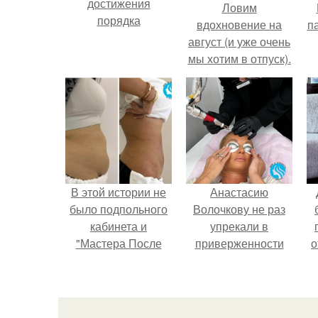
достижения
Ловим
порядка
вдохновение на
п
август (и уже очень
мы хотим в отпуск).
к
В этой истории не
Анастасию
было подпольного
Волочкову не раз
кабинета и
упрекали в
"Мастера После
приверженности
о
Двухнедельных
устаревшим бьюти -
Курсов".
процедурам.
п