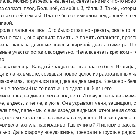
иала. Можно разрезать на ленты, связать из них что-то нов
а связать плед. Большой, семейный, тёплый. Такой, котор
аться всей семьей. Платье было символом неудавшейся сем
ливой.
рола платье на швы. Это было страшно - резать, рвать то, 
ла не ткань, она хранила память. А память останется, прост
зала ткань на длинные полосы шириной два сантиметра. По
вные участки оставила отдельно. Начала вязать крючком - т
во.
а два месяца. Каждый квадрат частью платья был. Из лифа, 
диняла их вместе, создавая новое целое из разрозненных ч
 закончила, получился плед два на два метра. Кремово - бе
м не похожий на то платье, но сделанный из него.
лила плед на диван, легла под него. И почувствовала - мама
е, а здесь, в тепле, в уюте. Она укрывает меня, защищает, 
ала плед папе - мы с ним изредка видимся, отношения сложн
л, потом сказал: она заслуживала лучшего. И я заслуживаю
увидела, ахнула: как красиво! Где купила? Я историю расска
льно. Дать старому новую жизнь, превратить грусть в радос