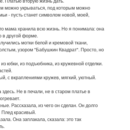
ое. Платью вторую жизнь дать.
ым можно укрываться, под которым можно
ьи - пусть станет символом новой, моей,
что мама хранила всю жизнь. Но я понимала: она
о в другой форме.
лучились мотки белой и кремовой ткани,
олстым, узором "Бабушкин Квадрат". Просто, но
из юбки, из подъюбника, из кружевной отделки.
астей.
лый, с вкраплениями кружев, мягкий, уютный.
 здесь. Не в печали, не в старом платье в
согревает.
ые. Рассказала, из чего он сделан. Он долго
. Плед красивый.
зала. Она заплакала, сказала: это так
ть.