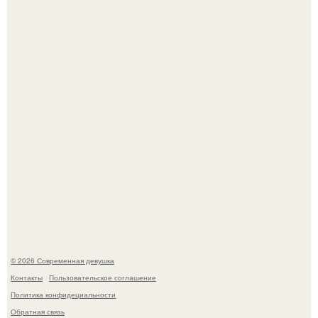
Итальяно веро: Орнелла мути упаковала чемоданы и
готовится обзавестись красным паспортом.
Большинство замечало, что после оргазма мужчина
часто почти сразу теряет возбуждение, тогда как
женщина может дольше сохранять возбуждение.
© 2026 Современная девушка
Контакты
Пользовательское соглашение
Политика конфидециальности
Обратная связь