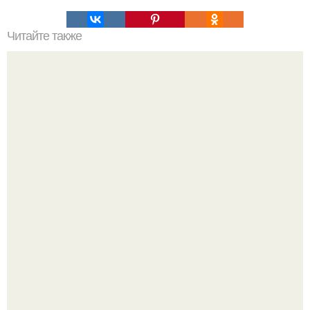
Читайте также
Куриный шашлык с картошкой в духовке.
У юли Гаврилиной снова случился конфликт с комиком