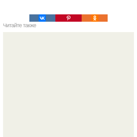
Читайте также
3 эфирных масла, которые спасут от старения кожи!