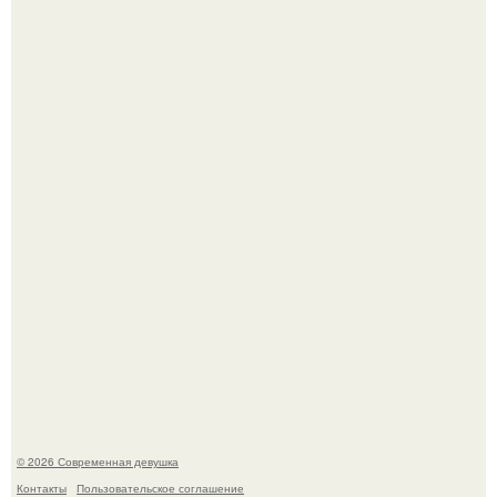
Итальяно веро: Орнелла мути упаковала чемоданы и
готовится обзавестись красным паспортом.
Платье, которое до сих пор вызывает споры спустя годы.
© 2026 Современная девушка
Контакты
Пользовательское соглашение