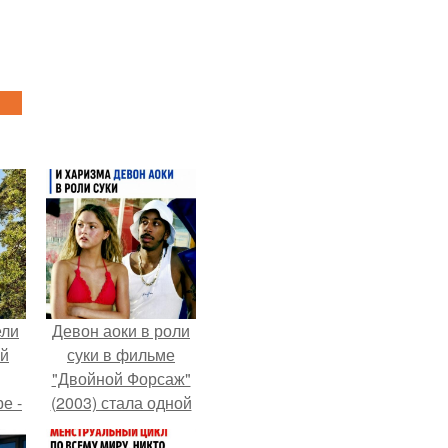
ели
Девон аоки в роли
ий
суки в фильме
"Двойной Форсаж"
е -
(2003) стала одной
l.
из самых ярких и