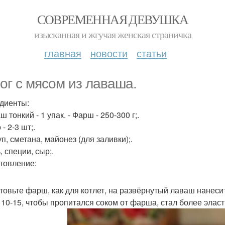
СОВРЕМЕННАЯ ДЕВУШКА
изысканная и жгучая женская страничка
главная
новости
статьи
ог с мясом из лаваша.
диенты:
ш тонкий - 1 упак. - Фарш - 250-300 г;.
 - 2-3 шт;.
уп, сметана, майонез (для заливки);.
, специи, сыр;.
товление:
товьте фарш, как для котлет, на развёрнутый лаваш нанес
 10-15, чтобы пропитался соком от фарша, стал более эласт