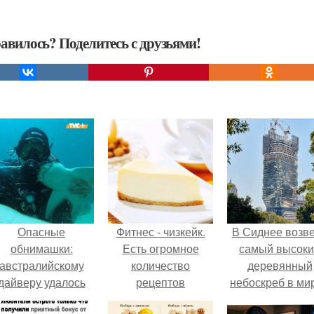
авилось? Поделитесь с друзьями!
Опасные
Фитнес - чизкейк.
В Сиднее возв
обнимашки:
Есть огромное
самый высок
австралийскому
количество
деревянный
дайверу удалось
рецептов
небоскреб в мир
приручить акулу.
приготовления
Atlassian Centra