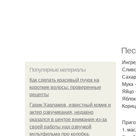
Пес
Ингре
Сливо
Популярные материалы
Сахар 
Как сделать красивый пучок на
Мука -
короткие волосы: проверенные
Яйцо -
рецепты
Яблоки
Гарик Харламов, известный комик и
Корица
актер озвучивания, недавно
оказался в центре внимания из-за
Приго
своей работы над озвучкой
1. ма
мультфильма про колобка.