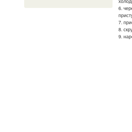
холод
6. че
прист
7. пр
8. ск
9. на