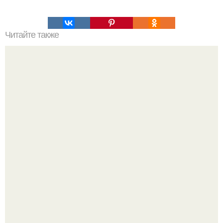
Читайте также
Идеальный завтрак за 30 минут.
Все же слышали про вчерашнюю победу Бена аффлека