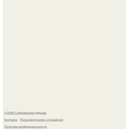
Лишь в том случае, если есть в истории моды идеал, то
это Синди Кроуфорд.
Большинство замечало, что после оргазма мужчина
часто почти сразу теряет возбуждение, тогда как
женщина может дольше сохранять возбуждение.
© 2026 Современная девушка
Контакты
Пользовательское соглашение
Политика конфидециальности