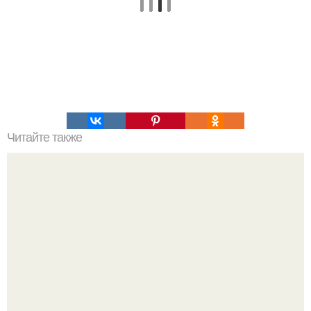
Читайте также
Чизкейк "Нью-йорк". Поделись рецептом!