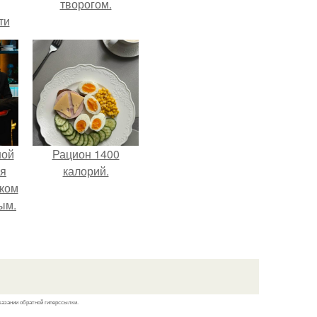
творогом.
ти
ти -
ной
Рацион 1400
ся
калорий.
иком
ым.
казании обратной гиперссылки.