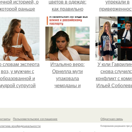
ичной историей, о
цветов в одежде:
упрекали в
которой раньше
как правильно
приверженнос
очти не говорила.
подобрать
устаревшим бью
цветовую гамму
процедурам.
для своего образа?
о словам эксперта
Итальяно веро:
У юли Гаврили
воз, у мужчин с
Орнелла мути
снова случил
образованной и
упаковала
конфликт с ком
мудрой супругой
чемоданы и
Ильей Соболев
вероятность
готовится
скоропостижной
обзавестись
смерти якобы на
красным
46% ниже.
паспортом.
онтакты
Пользовательское соглашение
Обратная связь
олитика конфидециальности
Копирование разрешено при у