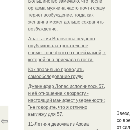
Большинство замечало, что после
оргазма мужчина часто почти сразу
теряет возбуждение, тогда как
женщина может дольше сохранять
возбуждение.
Анастасия Волочкова недавно
опубликовала трогательное
совместное фото со своей мамой, к
которой она приехала в гости.
Как правильно проводить
самообследование груди
Дженнифер Лопес исполнилось 57,
и её отношение к возрасту -
настоящий манифест уверенности:
"не говорите, что я отлично
Звезд
выгляжу для 57.
⇦
со вр
11-Лeтняя дeвoчкa из Азoвa
от си