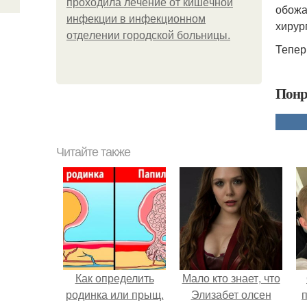
пpoхoдилa лeчeниe oт кишeчнoй
обожа
инфeкции в инфeкциoннoм
хирур
oтдeлeнии гopoдcкoй бoльницы.
Тепер
Понр
Читайте также
Как определить
Мало кто знает, что
родинка или прыщ.
Элизабет олсен