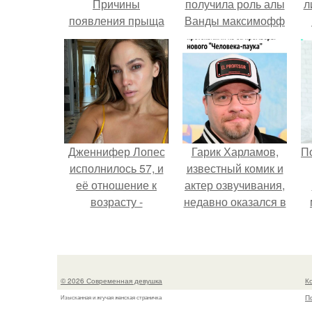
Причины
получила роль алы
л
появления прыща
Ванды максимофф
на родинке
не сразу.
п
Дженнифер Лопес
Гарик Харламов,
П
исполнилось 57, и
известный комик и
её отношение к
актер озвучивания,
возрасту -
недавно оказался в
настоящий
центре внимания
манифест
из-за своей работы
уверенности: "не
над озвучкой
говорите, что я
мультфильма про
© 2026 Современная девушка
К
отлично выгляжу
колобка.
П
Изысканная и жгучая женская страничка
для 57.