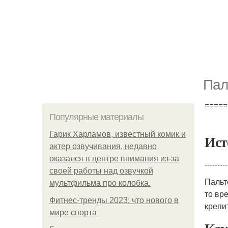
Пал
=====
Популярные материалы
Гарик Харламов, известный комик и
Ист
актер озвучивания, недавно
оказался в центре внимания из-за
---------
своей работы над озвучкой
Паль
мультфильма про колобка.
то вр
Фитнес-тренды 2023: что нового в
крепит
мире спорта