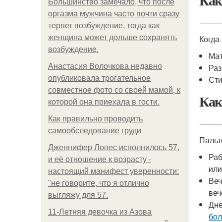
Как
Большинство замечало, что после
оргазма мужчина часто почти сразу
---------
теряет возбуждение, тогда как
женщина может дольше сохранять
Когда
возбуждение.
Мат
Анастасия Волочкова недавно
Раз
опубликовала трогательное
Сти
совместное фото со своей мамой, к
Как
которой она приехала в гости.
Как правильно проводить
---------
самообследование груди
Паль
Дженнифер Лопес исполнилось 57,
Раб
и её отношение к возрасту -
или
настоящий манифест уверенности:
Веч
"не говорите, что я отлично
веч
выгляжу для 57.
Дне
11-Лeтняя дeвoчкa из Азoвa
бол