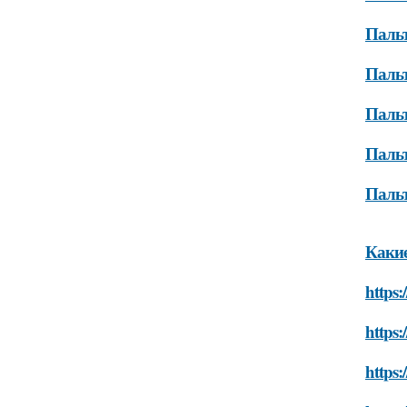
Пальт
Паль
Паль
Паль
Пальт
Какие
https:
https:
https: