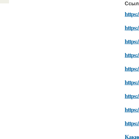
Ссыл
https:
https:
https:
https:
https:
https:
https:
https:
https:
Какие