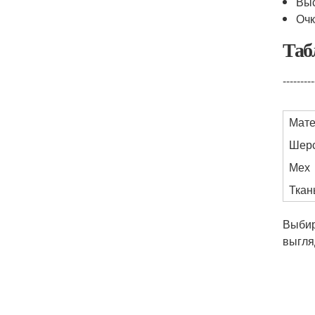
Выс
Очк
Таб
---------
Мате
Шер
Мех
Ткан
Выби
выгля