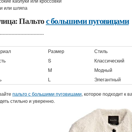
окие каблуки или кроссовки
и или шляпа
лица: Пальто
с большими пуговицами
------------------------------
риал
Размер
Стиль
сть
S
Классический
M
Модный
ь
L
Элегантный
райте
пальто с большими пуговицами
, которое подходит к в
деть стильно и уверенно.