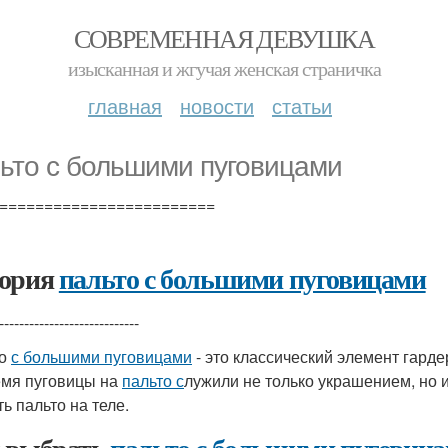
СОВРЕМЕННАЯ ДЕВУШКА
изысканная и жгучая женская страничка
главная
новости
статьи
ьто с большими пуговицами
========================
ория
пальто с большими пуговицами
----------------------------
то
с большими пуговицами
- это классический элемент гарде
емя пуговицы на
пальто с
лужили не только украшением, но
ь пальто на теле.