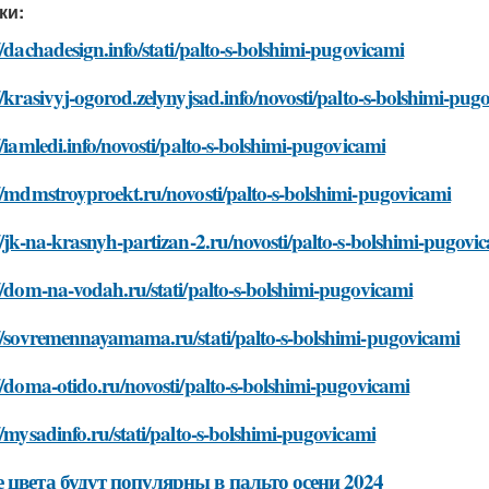
ки:
//dachadesign.info/stati/palto-s-bolshimi-pugovicami
//krasivyj-ogorod.zelynyjsad.info/novosti/palto-s-bolshimi-pug
//iamledi.info/novosti/palto-s-bolshimi-pugovicami
//mdmstroyproekt.ru/novosti/palto-s-bolshimi-pugovicami
//jk-na-krasnyh-partizan-2.ru/novosti/palto-s-bolshimi-pugovi
//dom-na-vodah.ru/stati/palto-s-bolshimi-pugovicami
//sovremennayamama.ru/stati/palto-s-bolshimi-pugovicami
//doma-otido.ru/novosti/palto-s-bolshimi-pugovicami
//mysadinfo.ru/stati/palto-s-bolshimi-pugovicami
 цвета будут популярны в пальто осени 2024