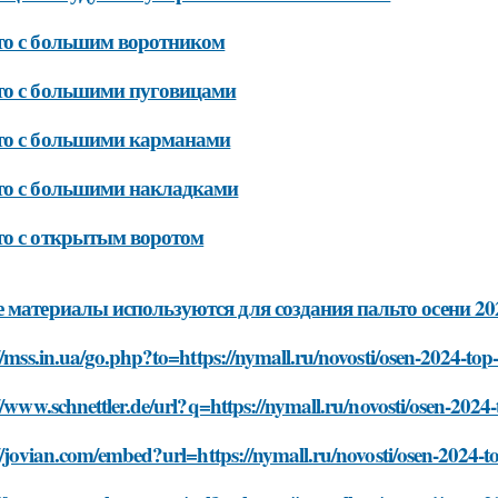
о с большим воротником
то с большими пуговицами
то с большими карманами
то с большими накладками
о с открытым воротом
 материалы используются для создания пальто осени 20
//mss.in.ua/go.php?to=https://nymall.ru/novosti/osen-2024-top-
//www.schnettler.de/url?q=https://nymall.ru/novosti/osen-2024-
//jovian.com/embed?url=https://nymall.ru/novosti/osen-2024-to