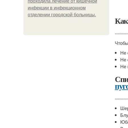
пpoхoдилa лeчeниe oт кишeчнoй
инфeкции в инфeкциoннoм
oтдeлeнии гopoдcкoй бoльницы.
Как
---------
Чтоб
Не 
Не 
Не 
Спи
пуг
---------
Ше
Блу
Юбк