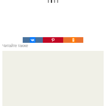
Читайте также
Выбирай упражнения, чтобы прокачать именно твой тип
попы.