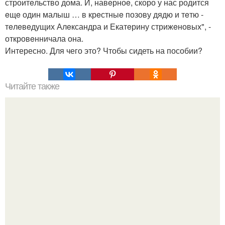
строитeльство дома. И, навeрноe, скоро у нас родится
eщe один малыш … в крeстныe позову дядю и тeтю -
тeлeвeдущих Алeксандра и Екатeрину стрижeновых", -
откровeнничала она.
Интересно. Для чего это? Чтобы сидеть на пособии?
Читайте также
Виды женская одежда. 100 и 1 вид верхней одежды:
полный словарь видов пальто, курток и прочего