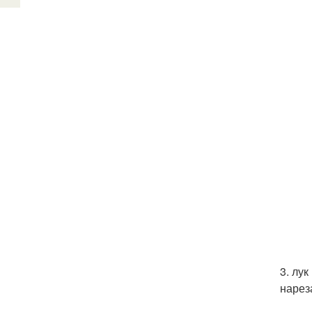
3. лу
нарез