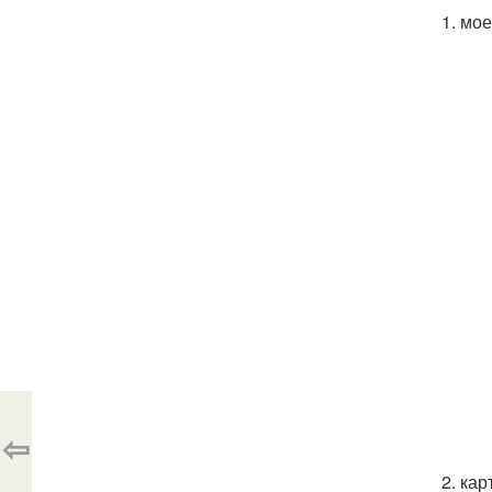
1. мо
⇦
2. ка