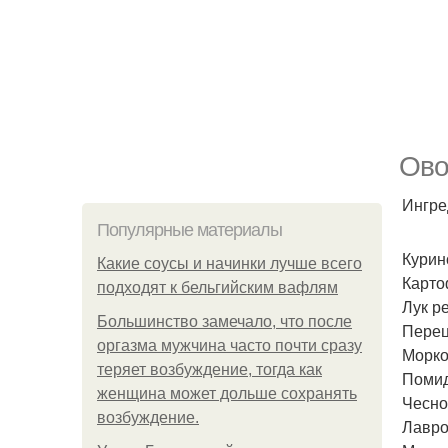
Ово
Ингре
Популярные материалы
Курино
Какие соусы и начинки лучше всего
Картоф
подходят к бельгийским вафлям
Лук р
Большинство замечало, что после
Перец
оргазма мужчина часто почти сразу
Морко
теряет возбуждение, тогда как
Помид
женщина может дольше сохранять
Чеснок
возбуждение.
Лавро