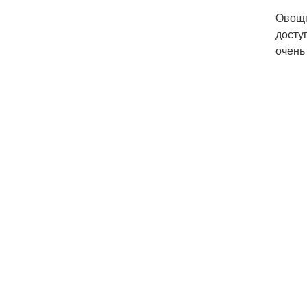
Овощн
досту
очень