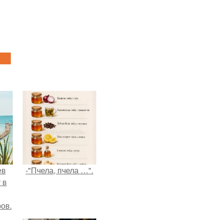
ев
-"Пчела, пчела …".
 в
ов.