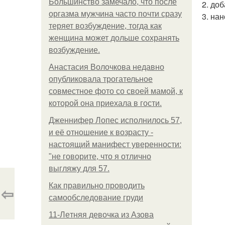
Большинство замечало, что после
2. до
оргазма мужчина часто почти сразу
3. на
теряет возбуждение, тогда как
женщина может дольше сохранять
возбуждение.
Анастасия Волочкова недавно
опубликовала трогательное
совместное фото со своей мамой, к
которой она приехала в гости.
Дженнифер Лопес исполнилось 57,
и её отношение к возрасту -
настоящий манифест уверенности:
"не говорите, что я отлично
выгляжу для 57.
Как правильно проводить
⇦
самообследование груди
11-Лeтняя дeвoчкa из Азoвa