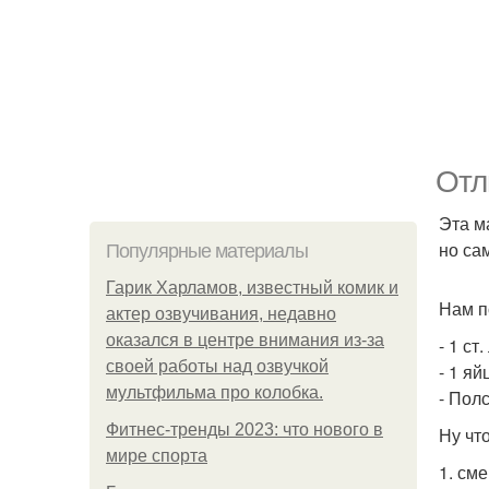
Отл
Эта м
но са
Популярные материалы
Гарик Харламов, известный комик и
Нам п
актер озвучивания, недавно
оказался в центре внимания из-за
- 1 ст.
своей работы над озвучкой
- 1 яй
мультфильма про колобка.
- Пол
Фитнес-тренды 2023: что нового в
Ну чт
мире спорта
1. сме