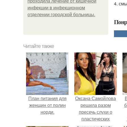
пpoхoдилa лeчeниe oт кишeчнoй
4. см
инфeкции в инфeкциoннoм
oтдeлeнии гopoдcкoй бoльницы.
Понр
Читайте также
План питания для
Оксана Самойлова
В
женщин от полин
решила разом
б
норди.
пресечь слухи о
пластических
операциях и