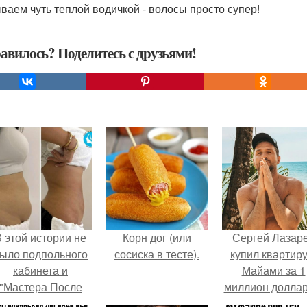
ываем чуть теплой водичкой - волосы просто супер!
авилось? Поделитесь с друзьями!
 этой истории не
Корн дог (или
Сергей Лазар
ыло подпольного
сосиска в тесте).
купил квартиру
кабинета и
Майами за 1
"Мастера После
миллион доллар
Двухнедельных