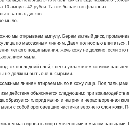
за 10 ампул - 43 рубля. Также бывает во флаконах.
лько ватных дисков.
ое мыло.
ожно мы открываем ампулу. Берем ватный диск, промачива
жу лица по массажным линиям. Даем полностью впитаться. 
ния легкого пощипывания, жечь кожу не должно, если это п
ьзованием мыла.
 подсох последний слой, слегка увлажняем кончики пальце
ы не должны быть очень сырыми.
ссажным линиям втираем мыло в кожу лица. Под пальцами
изм действия объясняется следующим: при взаимодействии
да образуется хлорид калия и натрия и нерастворенная каль
тывая с собой ороговевшие частички верхнего слоя кожи. 
лжаем массировать лицо смоченными в мылом пальцами. 