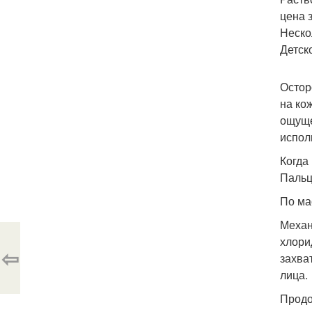
цена 
Неско
Детск
Остор
на ко
ощуще
испол
Когда
Пальц
По ма
Механ
хлори
⇦
захва
лица.
Продо