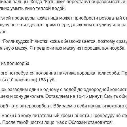
ивая пальцы. Когда "Катышки" перестанут образовывать и к
льно умыть лицо теплой водой.
 этой процедуры кожа лица может приобрести розоватый отт
дуру не стоит делать прямо перед выходом на улицу или в
уне.
 "Голливудской" чистки кожа обезвоживается, поэтому сра
ельную маску. Я предпочитаю маску из порошка полисорба.
 из полисорба.
того потребуется половина пакетика порошка полисорба. Пр
ки (10 пакетиков) 158 руб.
ок разводим один к одному с водой до однородной консист
 шею и зону декольте. Оставляем на 10-15 минут. Смыть об
орб - это энтеросорбент. Вбираем в себя излишки кожного с
 маски на кожу питательный крем нанести. Процедуру не сто
. После такой чистки лицо "как с Обложки становится".