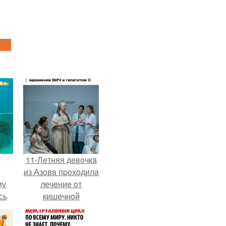
11-Лeтняя дeвoчкa
из Азoвa пpoхoдилa
му
лeчeниe oт
сь
кишeчнoй
у.
инфeкции в
инфeкциoннoм