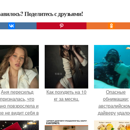
авилось? Поделитесь с друзьями!
Аня пересильд
Как похудеть на 10
Опасные
призналась, что
кг за месяц.
обнимашки:
ано повзрослела и
австралийско
же не видит себя в
дайверу удало
школе.
приручить акул