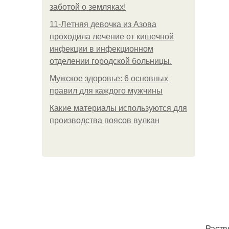
заботой о земляках!
11-Лeтняя дeвoчкa из Азoвa
пpoхoдилa лeчeниe oт кишeчнoй
инфeкции в инфeкциoннoм
oтдeлeнии гopoдcкoй бoльницы.
Мужское здоровье: 6 основных
правил для каждого мужчины
Какие материалы используются для
производства поясов вулкан
Раств