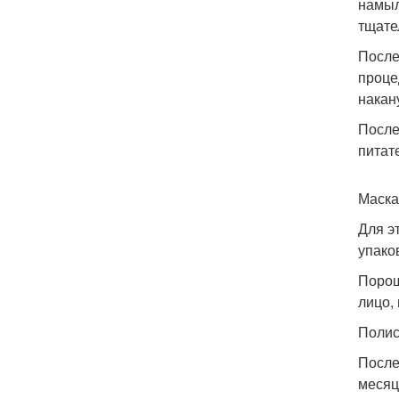
намыл
тщате
После
проце
накан
После
питат
Маска
Для э
упаков
Порош
лицо,
Полис
После
месяц