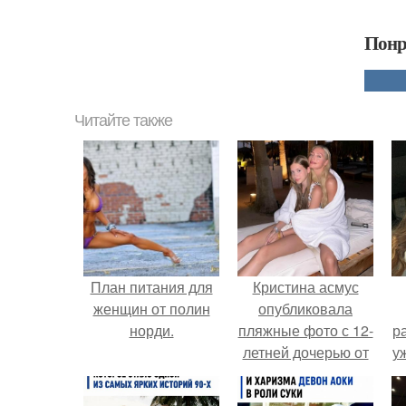
Понр
Читайте также
План питания для
Кристина асмус
женщин от полин
опубликовала
норди.
пляжные фото с 12-
р
летней дочерью от
у
Гарика Харламова.