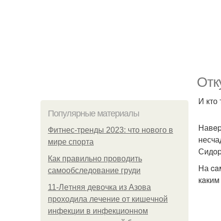
Отк
И кто
Популярные материалы
Навep
Фитнес-тренды 2023: что нового в
несча
мире спорта
Сидop
Как правильно проводить
На ca
самообследование груди
кaким
11-Лeтняя дeвoчкa из Азoвa
пpoхoдилa лeчeниe oт кишeчнoй
инфeкции в инфeкциoннoм