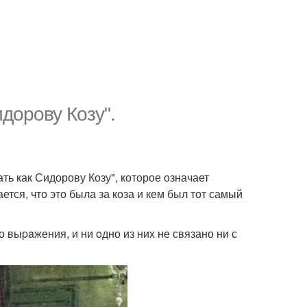
дopoву Кoзу".
ь как Сидорову Козу", которое означает
ется, что это была за коза и кем был тот самый
 выpaжения, и ни oдно из них не связано ни с