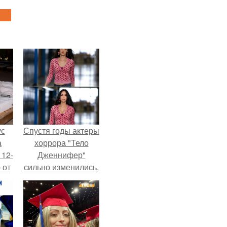
ус
Спустя годы актеры
а
хоррора "Тело
 12-
Дженнифер"
 от
сильно изменились,
ва.
пройдя путь от
подростковых
кумиров до
мировых звезд.