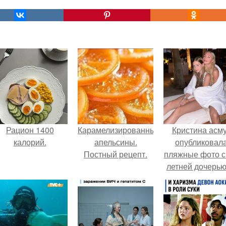
Рацион 1400
Карамелизированные
Кристина асм
калорий.
апельсины.
опубликовал
Постный рецепт.
пляжные фото с
летней дочерью
Гарика Харламо