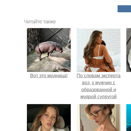
Читайте также
Вот это модница!
По словам эксперта
воз, у мужчин с
образованной и
мудрой супругой
вероятность
скоропостижной
смерти якобы на
46% ниже.