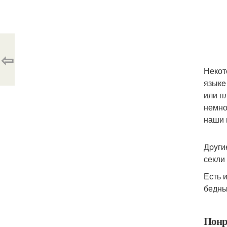
⇦
Некот
языкe
или п
немно
наши 
Дpyги
секли
Есть 
бедны
Понр