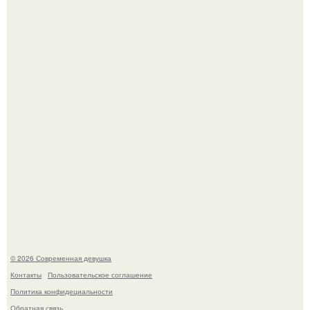
Платье, которое до сих пор вызывает споры спустя годы.
У юли Гаврилиной снова случился конфликт с комиком
Ильей Соболевым.
© 2026 Современная девушка
Контакты
Пользовательское соглашение
Политика конфидециальности
Обратная связь