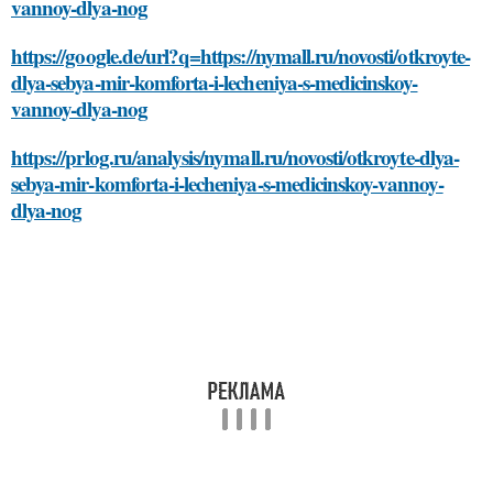
vannoy-dlya-nog
https://google.de/url?q=https://nymall.ru/novosti/otkroyte-
dlya-sebya-mir-komforta-i-lecheniya-s-medicinskoy-
vannoy-dlya-nog
https://prlog.ru/analysis/nymall.ru/novosti/otkroyte-dlya-
sebya-mir-komforta-i-lecheniya-s-medicinskoy-vannoy-
dlya-nog