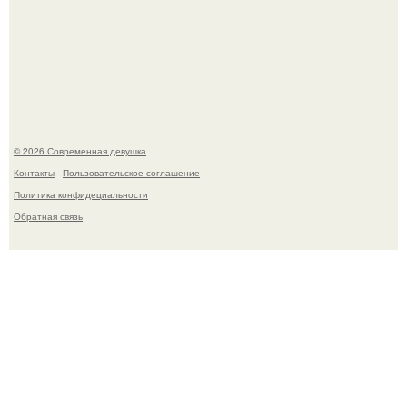
Спустя годы актеры хоррора "Тело Дженнифер" сильно
изменились, пройдя путь от подростковых кумиров до
мировых звезд.
© 2026 Современная девушка
Контакты
Пользовательское соглашение
Политика конфидециальности
Обратная связь