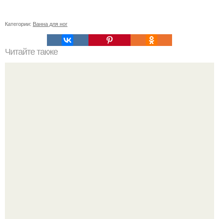
Категории:
Ванна для ног
Читайте также
Какие источники углеводов могут быть вредными даже
без сахара