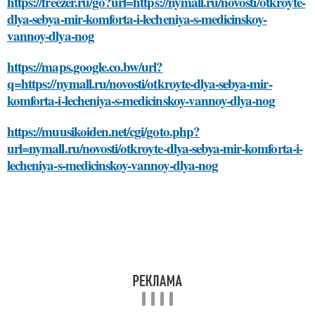
https://freezer.ru/go?url=https://nymall.ru/novosti/otkroyte-
dlya-sebya-mir-komforta-i-lecheniya-s-medicinskoy-
vannoy-dlya-nog
https://maps.google.co.bw/url?
q=https://nymall.ru/novosti/otkroyte-dlya-sebya-mir-
komforta-i-lecheniya-s-medicinskoy-vannoy-dlya-nog
https://muusikoiden.net/cgi/goto.php?
url=nymall.ru/novosti/otkroyte-dlya-sebya-mir-komforta-i-
lecheniya-s-medicinskoy-vannoy-dlya-nog