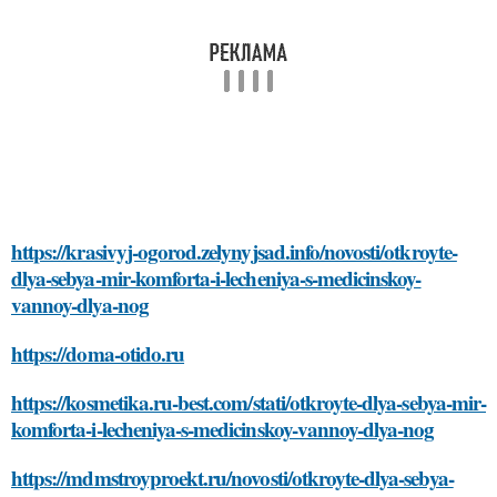
https://krasivyj-ogorod.zelynyjsad.info/novosti/otkroyte-
dlya-sebya-mir-komforta-i-lecheniya-s-medicinskoy-
vannoy-dlya-nog
https://doma-otido.ru
https://kosmetika.ru-best.com/stati/otkroyte-dlya-sebya-mir-
komforta-i-lecheniya-s-medicinskoy-vannoy-dlya-nog
https://mdmstroyproekt.ru/novosti/otkroyte-dlya-sebya-