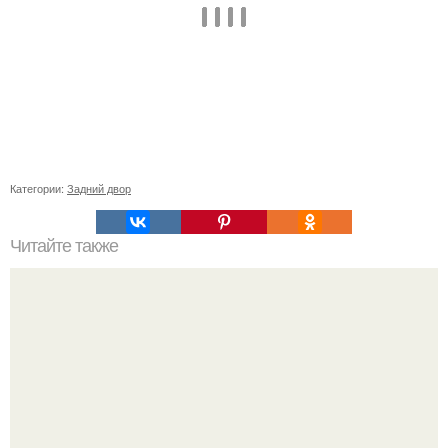
Категории:
Задний двор
Читайте также
Как защитить смородину от вредителей и болезней
после пересадки