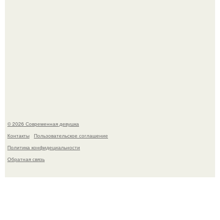
Бывшая актриса для самых взрослых амаранта Хэнк
стала сенатором в Колумбии.
© 2026 Современная девушка
Контакты
Пользовательское соглашение
Политика конфидециальности
Обратная связь