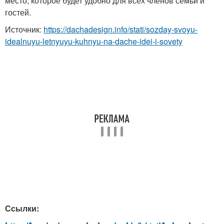
место, которое будет удобно для всех членов семьи и
гостей.
Источник:
https://dachadesign.info/stati/sozday-svoyu-
idealnuyu-letnyuyu-kuhnyu-na-dache-idei-i-sovety
Ссылки: