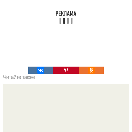
Читайте также
Бисквитное тесто. Соблюдая эти нехитрые правила вы