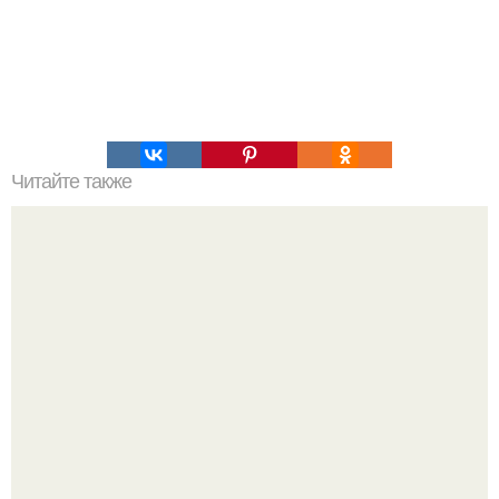
Читайте также
Выбирай упражнения, чтобы прокачать именно твой тип
попы.