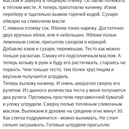
маслом и заверну в пищевую плёнку. Оставлю полежать
в тёплом месте. А теперь приготовлю начинку. Изюм
переберу и тщательно вымою горячей водой. Сухари
обжарю на сливочном масле.
С лимона отожму сок. Яблоки тонко нарежу. Достаточно
двух крупных яблок, или 4 небольших. Яблоки полью
лимонным соком, присыплю сахаром и корицей.
Добавлю изюм и сухари, перемешаю. Тесто как можно
тоньше раскатаю. Смажу его подсолнечным маслом. А
теперь возьму в руки и буду его растягивать, стараясь не
порвать. Чем тоньше тесто, тем более хрустящим и
вкусным получается штрудель.
Теперь выложу начинку. И очень аккуратно сверну его
рулетом. Из данного количества теста у меня получается
два рулета. Противень простелю пергаментной бумагой
и уложу штрудели. Сверху полью топлёным сливочным
маслом. Выпекаем в духовке на среднем огне минут 30.
Как слегка подрумянится - можно вынимать. Не стоит
сильно засушивать. Готовые штрудели присыплю