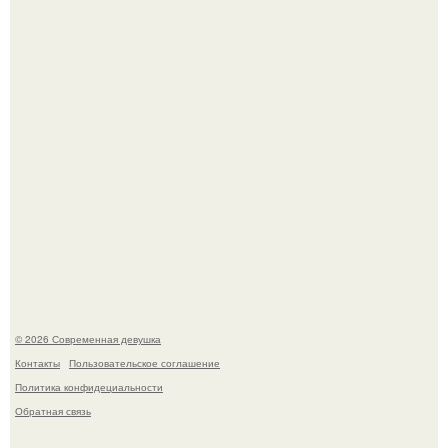
Бывшая актриса для самых взрослых амаранта Хэнк
стала сенатором в Колумбии.
У юли Гаврилиной снова случился конфликт с комиком
Ильей Соболевым.
© 2026 Современная девушка
Контакты
Пользовательское соглашение
Политика конфидециальности
Обратная связь