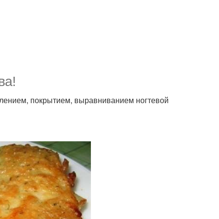
ва!
плением, покрытием, выравниванием ногтевой