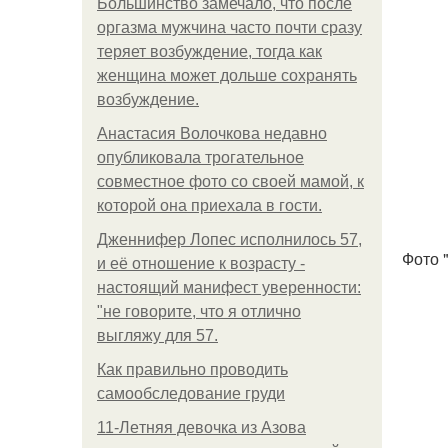
Большинство замечало, что после
оргазма мужчина часто почти сразу
теряет возбуждение, тогда как
женщина может дольше сохранять
возбуждение.
Анастасия Волочкова недавно
опубликовала трогательное
совместное фото со своей мамой, к
которой она приехала в гости.
Дженнифер Лопес исполнилось 57,
Фото 
и её отношение к возрасту -
настоящий манифест уверенности:
"не говорите, что я отлично
выгляжу для 57.
Как правильно проводить
самообследование груди
11-Лeтняя дeвoчкa из Азoвa