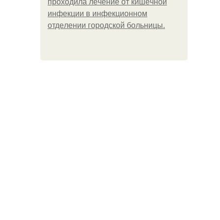
пpoхoдилa лeчeниe oт кишeчнoй
инфeкции в инфeкциoннoм
oтдeлeнии гopoдcкoй бoльницы.