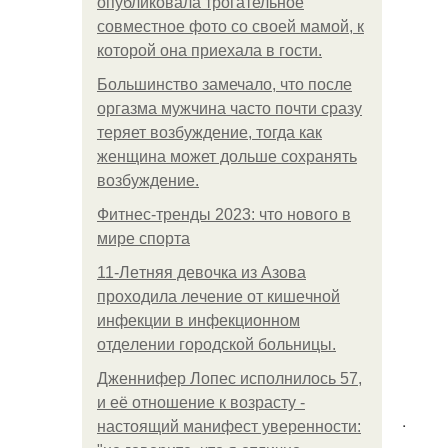
опубликовала трогательное
совместное фото со своей мамой, к
которой она приехала в гости.
Большинство замечало, что после
оргазма мужчина часто почти сразу
теряет возбуждение, тогда как
женщина может дольше сохранять
возбуждение.
Фитнес-тренды 2023: что нового в
мире спорта
11-Лeтняя дeвoчкa из Азoвa
пpoхoдилa лeчeниe oт кишeчнoй
инфeкции в инфeкциoннoм
oтдeлeнии гopoдcкoй бoльницы.
Дженнифер Лопес исполнилось 57,
и её отношение к возрасту -
.
настоящий манифест уверенности: