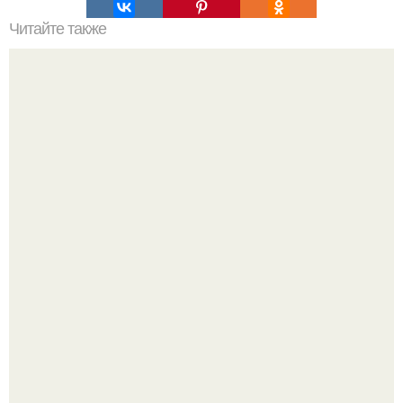
Читайте также
Ида Галич поделилась трогательными моментами из
своей семейной жизни, опубликовав милые фотографии
со своими детьми.