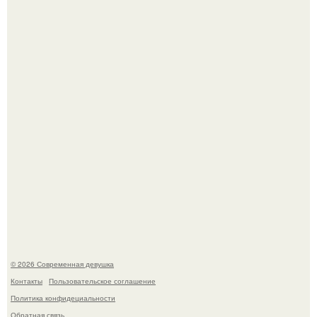
Бывшая актриса для самых взрослых амаранта Хэнк
стала сенатором в Колумбии.
Спустя годы актеры хоррора "Тело Дженнифер" сильно
изменились, пройдя путь от подростковых кумиров до
мировых звезд.
© 2026 Современная девушка
Контакты
Пользовательское соглашение
Политика конфидециальности
Обратная связь